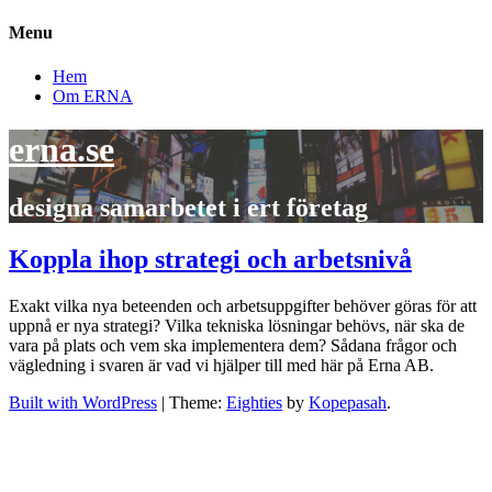
Menu
Hem
Om ERNA
Skip
erna.se
to
content
designa samarbetet i ert företag
Koppla ihop strategi och arbetsnivå
Exakt vilka nya beteenden och arbetsuppgifter behöver göras för att
uppnå er nya strategi? Vilka tekniska lösningar behövs, när ska de
vara på plats och vem ska implementera dem? Sådana frågor och
vägledning i svaren är vad vi hjälper till med här på Erna AB.
Built with WordPress
|
Theme:
Eighties
by
Kopepasah
.